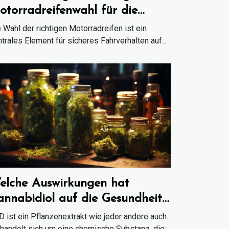
otorradreifenwahl für die
hrsicherheit
 Wahl der richtigen Motorradreifen ist ein
trales Element für sicheres Fahrverhalten auf...
elche Auswirkungen hat
annabidiol auf die Gesundheit
er Konsumenten ?
 ist ein Pflanzenextrakt wie jeder andere auch.
handelt sich um eine chemische Substanz, die...