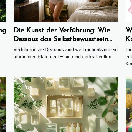
ng
Die Kunst der Verführung: Wie
W
Dessous das Selbstbewusstsein
K
stärken
Verführerische Dessous sind weit mehr als nur ein
Die
modisches Statement – sie sind ein kraftvolles...
ent
Kör