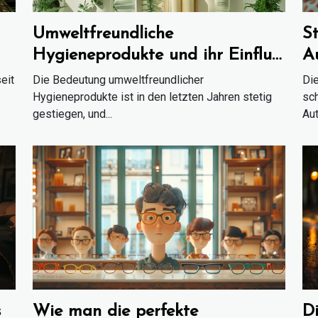
Umweltfreundliche
St
Hygieneprodukte und ihr Einfluss
A
auf die Gesundheit
eit
Die Bedeutung umweltfreundlicher
Die
Hygieneprodukte ist in den letzten Jahren stetig
sch
gestiegen, und...
Aut
s
Wie man die perfekte
D