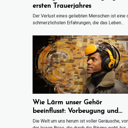
ersten Trauerjahres
Der Verlust eines geliebten Menschen ist eine 
schmerzlichsten Erfahrungen, die das Leben...
Wie Lärm unser Gehör
beeinflusst: Vorbeugung und
Schutzmaßnahmen
Die Welt um uns herum ist voller Geräusche, vo
der leisen Brise, die durch die Bäume weht, bis..