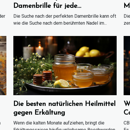
Damenbrille für jede
M
Gesichtsform findet
Fa
der
Die Suche nach der perfekten Damenbrille kann oft
Die
wie die Suche nach dem berühmten Nadel im...
zen
Die besten natürlichen Heilmittel
W
gegen Erkältung
C
d
n
Wenn die kalten Monate aufziehen, bringt die
CBD
.
Erkältungssaison häufig unliebsame Beschwerden
Es 