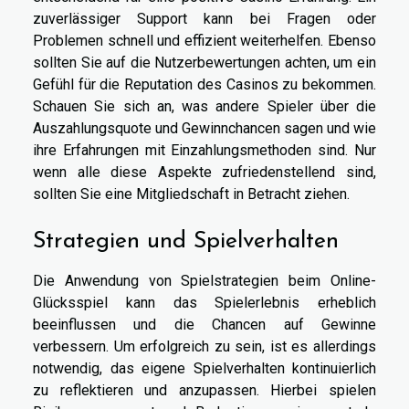
zuverlässiger Support kann bei Fragen oder
Problemen schnell und effizient weiterhelfen. Ebenso
sollten Sie auf die Nutzerbewertungen achten, um ein
Gefühl für die Reputation des Casinos zu bekommen.
Schauen Sie sich an, was andere Spieler über die
Auszahlungsquote und Gewinnchancen sagen und wie
ihre Erfahrungen mit Einzahlungsmethoden sind. Nur
wenn alle diese Aspekte zufriedenstellend sind,
sollten Sie eine Mitgliedschaft in Betracht ziehen.
Strategien und Spielverhalten
Die Anwendung von Spielstrategien beim Online-
Glücksspiel kann das Spielerlebnis erheblich
beeinflussen und die Chancen auf Gewinne
verbessern. Um erfolgreich zu sein, ist es allerdings
notwendig, das eigene Spielverhalten kontinuierlich
zu reflektieren und anzupassen. Hierbei spielen