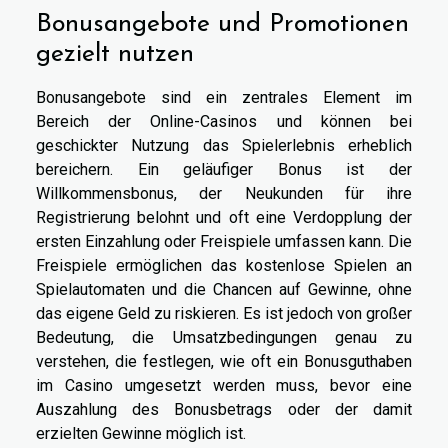
Bonusangebote und Promotionen
gezielt nutzen
Bonusangebote sind ein zentrales Element im
Bereich der Online-Casinos und können bei
geschickter Nutzung das Spielerlebnis erheblich
bereichern. Ein geläufiger Bonus ist der
Willkommensbonus, der Neukunden für ihre
Registrierung belohnt und oft eine Verdopplung der
ersten Einzahlung oder Freispiele umfassen kann. Die
Freispiele ermöglichen das kostenlose Spielen an
Spielautomaten und die Chancen auf Gewinne, ohne
das eigene Geld zu riskieren. Es ist jedoch von großer
Bedeutung, die Umsatzbedingungen genau zu
verstehen, die festlegen, wie oft ein Bonusguthaben
im Casino umgesetzt werden muss, bevor eine
Auszahlung des Bonusbetrags oder der damit
erzielten Gewinne möglich ist.