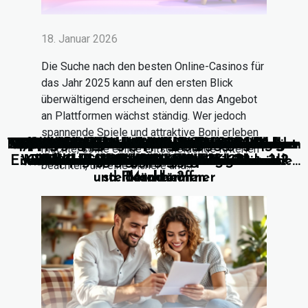
18. Januar 2026
Die Suche nach den besten Online-Casinos für
das Jahr 2025 kann auf den ersten Blick
überwältigend erscheinen, denn das Angebot
an Plattformen wächst ständig. Wer jedoch
spannende Spiele und attraktive Boni erleben
Tipps für die Integration von Zimmerpflanzen
Kryptowährungen: Warum haben Sie sie?
Strategien zur Steigerung der Effizienz in der
Die Bedeutung von Kundenservice bei Online-
Wichtige Kriterien zur Bewertung von Online-
Wie wählt man das beste Willkommenspaket
Wie entscheiden spieler zwischen klassischen
Innovationen in der Welt der Barwerkzeuge:
Wie Online-Casinos und Sportwetten in der
Effektive Bankroll-Management-Strategien
Wie wählt man das perfekte Auto für seine
Die Rolle von Online-Wettagenturen in der
Tipps für sicheres Online-Wetten: Wie man
Elektromobilität und Wirtschaftswachstum
Strategien für mehr Erfolg bei asiatischen
Wie beeinflusst der Boho-Stil die moderne
Wie beeinflussen demografische Faktoren
Wie eine Online-Mietkaution den Umzug
Wie man die Sicherheit seiner Daten bei
Tipps für einen stilvollen Lebensstil ohne
Wie wählt man 2025 die besten Online-
Wie Online-Lotterien die Art und Weise
Wie man durch asiatische Buchmacher
Wie beeinflusst die Digitalisierung die
Strategien zur Anpassung an globale
Wie sich Online-Casinos auf lokale
Strategien zur Optimierung von
Effizienz von ISO-zertifizierten
Wie Online-Bewertungen den
Wie wählt man den besten
Wie wählt man den besten
Tipps zur Optimierung von
Tipps zur Auswahl sicherer
möchte, sollte einige entscheidende Kriterien
Ein Blick auf umweltfreundliche Korkenzieher
casino-spielen und sportwetten mit bonus?
Willkommensbonus im Online-Casino aus?
Kundenbeziehungen im digitalen Handel
vertrauenswürdige Plattformen erkennt
Bekanntheitsgrad Ihres Unternehmens
Wachstumschancen der Online-Casino-
verändern, wie wir Glücksspiele erleben
Willkommensbonus im Online-Casino?
Immobilieninvestitionen in unsicheren
Zahlungsmethoden im Online-Casino
Wirtschaftszweige auswirken können
Online-Sportwetten gewährleistet
Wirtschaftstrends im Berufsleben
Übersetzungsdiensten erkunden
profitablere Wetten platziert?
in moderne Büroumgebungen
Chancen für den Mittelstand
Casinos für Spiele und Boni?
Ihre Versicherungsprämien?
modernen Wettindustrie
für Online-Casinospieler
digitalen Ära florieren
Sportwettenanbietern
Start-up-Buchhaltung
nachhaltige Mode?
vereinfachen kann
in Online-Casinos?
große Ausgaben
Online-Wetten
Wettanbietern
Bedürfnisse?
beachten, um eine sichere und...
und Flaschenöffner
steigern können
Branche?
Märkten