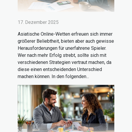
17. Dezember 2025
Asiatische Online-Wetten erfreuen sich immer
größerer Beliebtheit, bieten aber auch gewisse
Herausforderungen für unerfahrene Spieler.
Wer nach mehr Erfolg strebt, sollte sich mit
verschiedenen Strategien vertraut machen, da
diese einen entscheidenden Unterschied
machen können. In den folgenden...