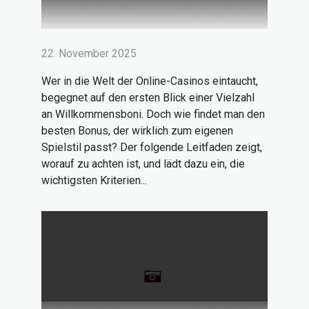
22. November 2025
Wer in die Welt der Online-Casinos eintaucht,
begegnet auf den ersten Blick einer Vielzahl
an Willkommensboni. Doch wie findet man den
besten Bonus, der wirklich zum eigenen
Spielstil passt? Der folgende Leitfaden zeigt,
worauf zu achten ist, und lädt dazu ein, die
wichtigsten Kriterien...