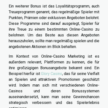
Ein weiterer Bonus ist das Loyalitätsprogramm, auch
Treueprogramm genannt, das regelmäßige Spieler mit
Punkten, Prämien oder exklusiven Angeboten belohnt.
Diese Programme sind darauf ausgelegt, Spieler für
ihre Treue zu einem bestimmten Online-Casino zu
belohnen. Um das Beste aus diesen Angeboten
herauszuholen, sollte man regelmäßig spielen und die
angebotenen Aktionen im Blick behalten.
Im Kontext von Online-Casino Marketing ist es
außerdem relevant, Plattformen zu kennen, die für
ihre großzügigen Bonusangebote bekannt sind. Ein
Beispiel hierfür ist
Glory Casino
, das für seine Vielfalt
an Spielen und attraktiven Promotionen geschätzt
wird. Indem man sich mit verschiedenen Online-
Casinos und deren Bonussystemen
auseinandersetzt, kann man seine Gewinnchancen
strategisch verbessern und das Spielerlebnis