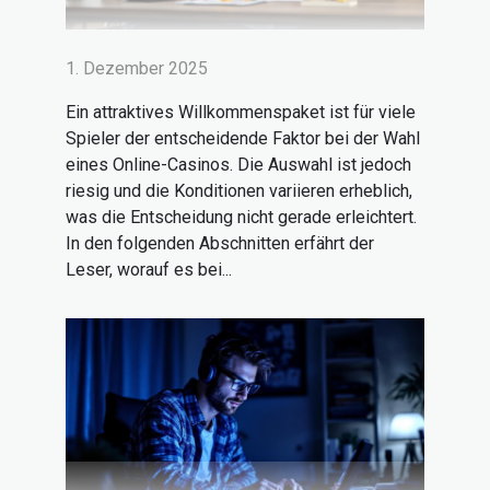
1. Dezember 2025
Ein attraktives Willkommenspaket ist für viele
Spieler der entscheidende Faktor bei der Wahl
eines Online-Casinos. Die Auswahl ist jedoch
riesig und die Konditionen variieren erheblich,
was die Entscheidung nicht gerade erleichtert.
In den folgenden Abschnitten erfährt der
Leser, worauf es bei...