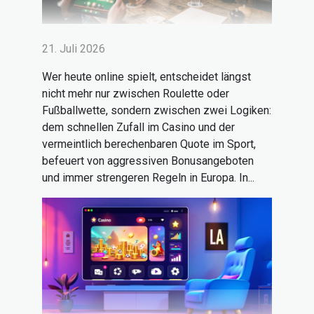
21. Juli 2026
Wer heute online spielt, entscheidet längst
nicht mehr nur zwischen Roulette oder
Fußballwette, sondern zwischen zwei Logiken:
dem schnellen Zufall im Casino und der
vermeintlich berechenbaren Quote im Sport,
befeuert von aggressiven Bonusangeboten
und immer strengeren Regeln in Europa. In...