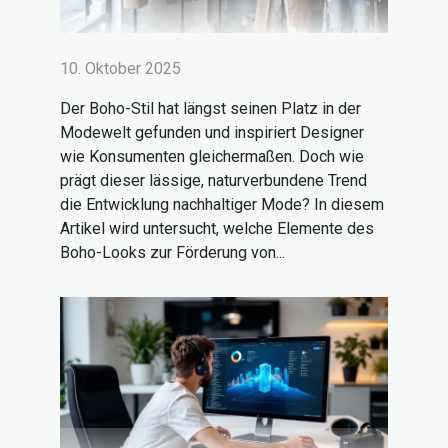
10. Oktober 2025
Der Boho-Stil hat längst seinen Platz in der
Modewelt gefunden und inspiriert Designer
wie Konsumenten gleichermaßen. Doch wie
prägt dieser lässige, naturverbundene Trend
die Entwicklung nachhaltiger Mode? In diesem
Artikel wird untersucht, welche Elemente des
Boho-Looks zur Förderung von...