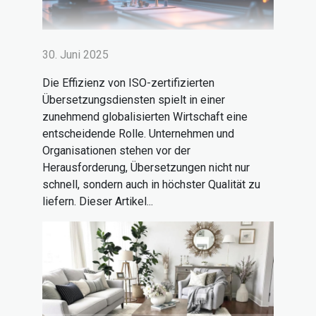
30. Juni 2025
Die Effizienz von ISO-zertifizierten
Übersetzungsdiensten spielt in einer
zunehmend globalisierten Wirtschaft eine
entscheidende Rolle. Unternehmen und
Organisationen stehen vor der
Herausforderung, Übersetzungen nicht nur
schnell, sondern auch in höchster Qualität zu
liefern. Dieser Artikel...