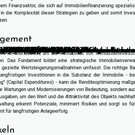
m Finanzsektor, die sich auf Immobilienfinanzierung spezialis
e in die Komplexität dieser Strategien zu geben und somit Inve
zen.
agement
hen casino-spielen und sportwetten mit bon
inos für Spiele und Boni?
vereinfachen kann
fitablere Wetten platziert?
en Online-Wetten
et in Online-Casinos?
 für Online-Casinospieler
onus im Online-Casino?
onus im Online-Casino aus?
e nachhaltige Mode?
an vertrauenswürdige Plattformen erkennt
line-Wettanbietern
Online-Sportwetten gewährleistet
e Bedürfnisse?
ungsdiensten erkunden
e große Ausgaben
rändern, wie wir Glücksspiele erleben
 digitalen Ära florieren
sgrad Ihres Unternehmens steigern könne
m Chancen für den Mittelstand
ospielen und Bonussystemen
oden im Online-Casino
tschaftstrends im Berufsleben
lanzen in moderne Büroumgebungen
ungen im digitalen Handel
n der Start-up-Buchhaltung
 Ihre Versicherungsprämien?
ine-Sportwettenanbietern
e: Ein Blick auf umweltfreundliche Korken
chaftszweige auswirken können
er modernen Wettindustrie
Wachstumschancen der Online-Casino-Branch
t ist unerlässlich, um die Rentabilität von Immobilieninvesti
en. Das Fundament bildet eine strategische Immobilienverwal
nd gezielte Wertsteigerungsmaßnahmen umfasst. Die richtige Ba
angfristigen Investitionen in die Substanz der Immobilie - be
g" (Capital Expenditures) - kann die Renditeoptimierung maßge
ige Wartungen und Modernisierungen von Bedeutung, sondern auc
sgaben, um den Wert und die Attraktivität des Objekts nachhal
waltung erkennt Potenziale, minimiert Risiken und sorgt so fü
t für langfristigen Anlageerfolg.
keln