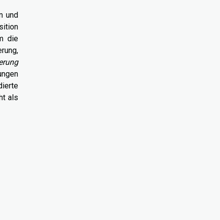
en und
ition
m die
erung,
ierung
ungen
ierte
ht als