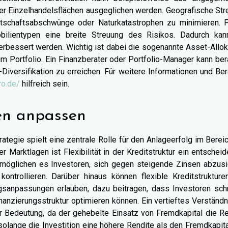
der Einzelhandelsflächen ausgeglichen werden. Geografische St
irtschaftsabschwünge oder Naturkatastrophen zu minimieren. F
obilientypen eine breite Streuung des Risikos. Dadurch kan
 verbessert werden. Wichtig ist dabei die sogenannte Asset-Allok
im Portfolio. Ein Finanzberater oder Portfolio-Manager kann be
o-Diversifikation zu erreichen. Für weitere Informationen und Be
ro.de/
hilfreich sein.
ien anpassen
tegie spielt eine zentrale Rolle für den Anlageerfolg im Berei
r Marktlagen ist Flexibilität in der Kreditstruktur ein entschei
möglichen es Investoren, sich gegen steigende Zinsen abzusi
kontrollieren. Darüber hinaus können flexible Kreditstrukture
gsanpassungen erlauben, dazu beitragen, dass Investoren schn
anzierungsstruktur optimieren können. Ein vertieftes Verständn
r Bedeutung, da der gehebelte Einsatz von Fremdkapital die Re
 solange die Investition eine höhere Rendite als den Fremdkapit