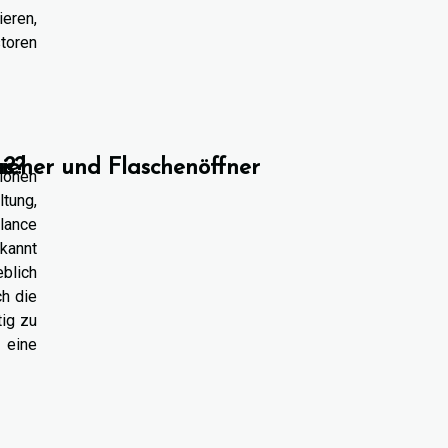
ieren,
storen
us?
n
zieher und Flaschenöffner
e?
tionen
tung,
lance
kannt
blich
h die
tig zu
r eine