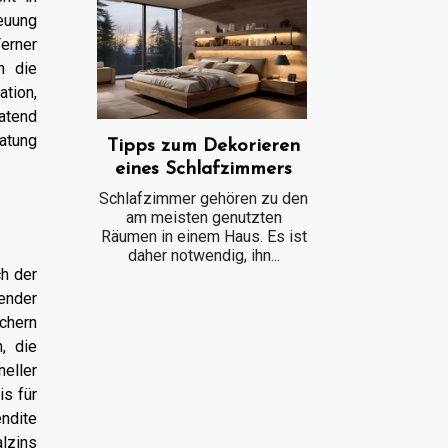
reuung
erner
n die
ation,
ratend
ratung
Tipps zum Dekorieren
eines Schlafzimmers
Schlafzimmer gehören zu den
am meisten genutzten
Räumen in einem Haus. Es ist
daher notwendig, ihn...
ch der
dender
chern
n, die
eller
is für
ndite
alzins