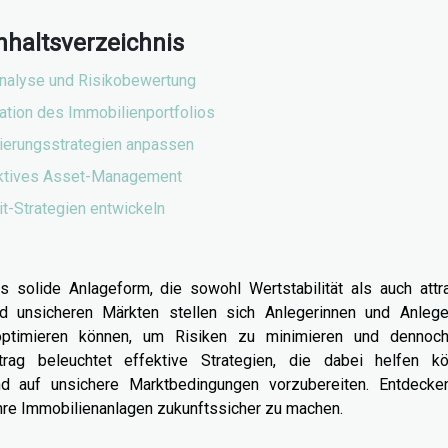
nhaltsverzeichnis
nalyse und Risikobewertung
kation des Immobilienportfolios
ierungsstrategien anpassen
ktives Asset-Management
it-Strategien entwickeln
als solide Anlageform, die sowohl Wertstabilität als auch attr
nd unsicheren Märkten stellen sich Anlegerinnen und Anlege
o optimieren können, um Risiken zu minimieren und dennoc
trag beleuchtet effektive Strategien, die dabei helfen kö
nd auf unsichere Marktbedingungen vorzubereiten. Entdecke
hre Immobilienanlagen zukunftssicher zu machen.