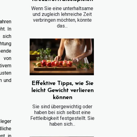
Wenn Sie eine unterhaltsame
und zugleich lehrreiche Zeit
verbringen möchten, könnte
ahren
das...
t. In
 sich
chtung
sende
t von
ktivem
usten
n und
Effektive Tipps, wie Sie
leicht Gewicht verlieren
können
Sie sind übergewichtig oder
haben bei sich selbst eine
Fettleibigkeit festgestellt. Sie
leger
haben sich...
dliche
nt in