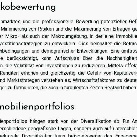
ikobewertung
enmarktes und die professionelle Bewertung potenzieller Gef
 Minimierung von Risiken und die Maximierung von Erträgen geh
er Mikro- als auch der Makroumgebung, in der eine Immobilie
vestitionsstrategien zu entwickeln. Dies beinhaltet die Betra
menbedingungen und demografischer Entwicklungen. Eine umfas
e berücksichtigt, kann Aufschluss über die Nachhaltigkei
die Volatilität von Investitionen zu reduzieren. Mittels effe
enditen erhöhen und gleichzeitig die Gefahr von Kapitalverl
nd Marktstrategen verstehen es, Wirtschaftsfaktoren zu deute
ger zu formulieren, die auch in turbulenten Zeiten Bestand haben.
mobilienportfolios
ienportfolios hängen stark von der Diversifikation ab. Für An
 verschiedene geografische Lagen, sondern auch auf unterschie
ektorale Diversifikation kann beispielsweise das Engageme